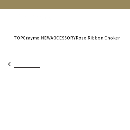
NEW
CATEGORY
BRAND
C
TOP
Crayme,
NEW
ACCESSORY
Rose Ribbon Choker