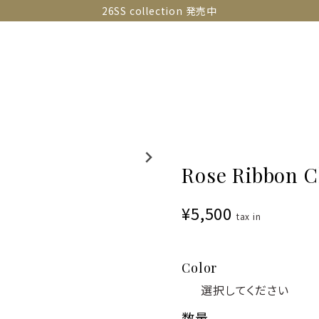
26SS collection 発売中
OLLECTIONS
SNAP
ABOUT
CONTACT
GUIDE
Rose Ribbon 
¥5,500
tax in
Color
数量