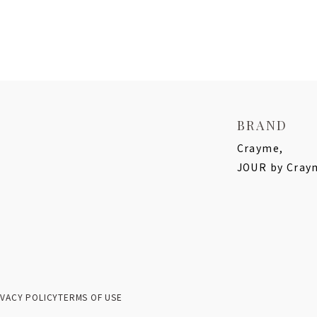
BRAND
Crayme,
JOUR by Cray
IVACY POLICY
TERMS OF USE