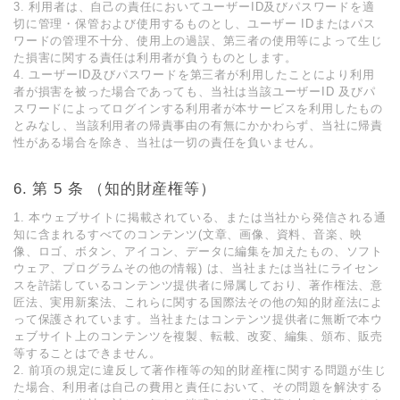
3. 利⽤者は、⾃⼰の責任においてユーザーID及びパスワードを適
切に管理・保管および使⽤するものとし、ユーザー IDまたはパス
ワードの管理不⼗分、使⽤上の過誤、第三者の使⽤等によって⽣じ
た損害に関する責任は利⽤者が負うものとします。
4. ユーザーID及びパスワードを第三者が利⽤したことにより利⽤
者が損害を被った場合であっても、当社は当該ユーザーID 及びパ
スワードによってログインする利⽤者が本サービスを利⽤したもの
とみなし、当該利⽤者の帰責事由の有無にかかわらず、当社に帰責
性がある場合を除き、当社は⼀切の責任を負いません。
第 5 条 （知的財産権等）
1. 本ウェブサイトに掲載されている、または当社から発信される通
知に含まれるすべてのコンテンツ(⽂章、画像、資料、⾳楽、映
像、ロゴ、ボタン、アイコン、データに編集を加えたもの、ソフト
ウェア、プログラムその他の情報) は、当社または当社にライセン
スを許諾しているコンテンツ提供者に帰属しており、著作権法、意
匠法、実⽤新案法、これらに関する国際法その他の知的財産法によ
って保護されています。当社またはコンテンツ提供者に無断で本ウ
ェブサイト上のコンテンツを複製、転載、改変、編集、頒布、販売
等することはできません。
2. 前項の規定に違反して著作権等の知的財産権に関する問題が⽣じ
た場合、利⽤者は⾃⼰の費⽤と責任において、その問題を解決する