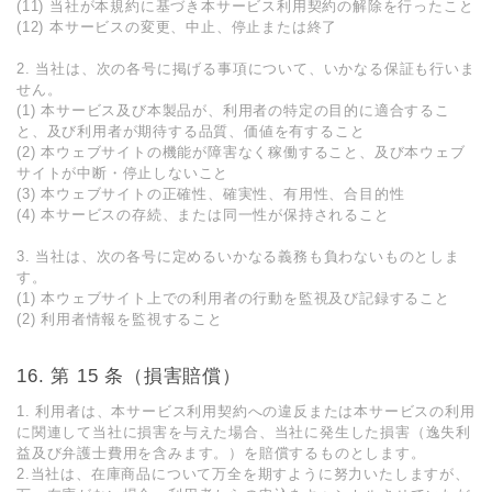
(11) 当社が本規約に基づき本サービス利⽤契約の解除を⾏ったこと
(12) 本サービスの変更、中⽌、停⽌または終了
2. 当社は、次の各号に掲げる事項について、いかなる保証も⾏いま
せん。
(1) 本サービス及び本製品が、利⽤者の特定の⽬的に適合するこ
と、及び利⽤者が期待する品質、価値を有すること
(2) 本ウェブサイトの機能が障害なく稼働すること、及び本ウェブ
サイトが中断・停⽌しないこと
(3) 本ウェブサイトの正確性、確実性、有⽤性、合⽬的性
(4) 本サービスの存続、または同⼀性が保持されること
3. 当社は、次の各号に定めるいかなる義務も負わないものとしま
す。
(1) 本ウェブサイト上での利⽤者の⾏動を監視及び記録すること
(2) 利⽤者情報を監視すること
第 15 条（損害賠償）
1. 利⽤者は、本サービス利⽤契約への違反または本サービスの利⽤
に関連して当社に損害を与えた場合、当社に発⽣した損害（逸失利
益及び弁護⼠費⽤を含みます。）を賠償するものとします。
2.当社は、在庫商品について万全を期すように努力いたしますが、