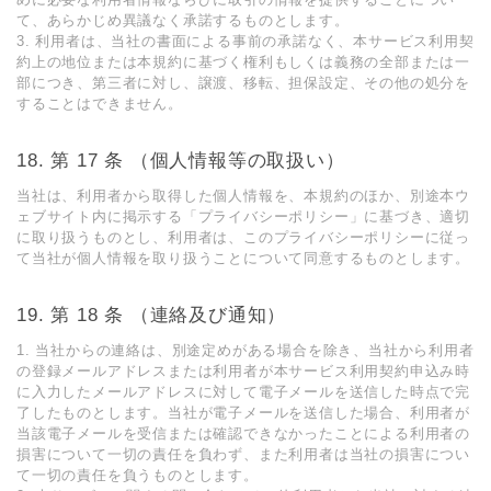
て、あらかじめ異議なく承諾するものとします。
3. 利⽤者は、当社の書⾯による事前の承諾なく、本サービス利⽤契
約上の地位または本規約に基づく権利もしくは義務の全部または⼀
部につき、第三者に対し、譲渡、移転、担保設定、その他の処分を
することはできません。
第 17 条 （個⼈情報等の取扱い）
当社は、利⽤者から取得した個⼈情報を、本規約のほか、別途本ウ
ェブサイト内に掲⽰する「プライバシーポリシー」に基づき、適切
に取り扱うものとし、利⽤者は、このプライバシーポリシーに従っ
て当社が個⼈情報を取り扱うことについて同意するものとします。
第 18 条 （連絡及び通知）
1. 当社からの連絡は、別途定めがある場合を除き、当社から利⽤者
の登録メールアドレスまたは利⽤者が本サービス利⽤契約申込み時
に⼊⼒したメールアドレスに対して電⼦メールを送信した時点で完
了したものとします。当社が電⼦メールを送信した場合、利⽤者が
当該電⼦メールを受信または確認できなかったことによる利⽤者の
損害について⼀切の責任を負わず、また利⽤者は当社の損害につい
て⼀切の責任を負うものとします。