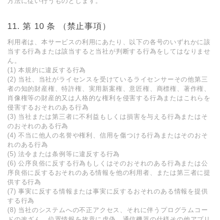
方法に従い行うものとします。
第 10 条 （禁⽌事項）
利⽤者は、本サービスの利⽤にあたり、以下の各号のいずれかに該
当する⾏為または該当すると当社が判断する⾏為をしてはなりませ
ん。
(1) 本規約に違反する⾏為
(2) 当社、当社がライセンスを受けているライセンサーその他第三
者の知的財産権、特許権、実⽤新案権、意匠権、商標権、著作権、
肖像権等の財産的⼜は⼈格的な権利を侵害する⾏為またはこれらを
侵害するおそれのある⾏為
(3) 当社または第三者に不利益もしくは損害を与える⾏為またはそ
のおそれのある⾏為
(4) 不当に他⼈の名誉や権利、信⽤を傷つける⾏為またはそのおそ
れのある⾏為
(5) 法令または条例等に違反する⾏為
(6) 公序良俗に反する⾏為もしくはそのおそれのある⾏為または公
序良俗に反するおそれのある情報を他の利⽤者、または第三者に提
供する⾏為
(7) 事実に反する情報または事実に反するおそれのある情報を提供
する⾏為
(8) 当社のシステムへの不正アクセス、それに伴うプログラムコー
ドの改ざん、位置情報を故意に虚偽、通信機器の仕様その他アプリ