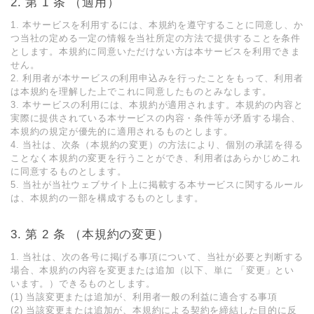
第 1 条 （適⽤）
1. 本サービスを利⽤するには、本規約を遵守することに同意し、か
つ当社の定める⼀定の情報を当社所定の⽅法で提供することを条件
とします。本規約に同意いただけない⽅は本サービスを利⽤できま
せん。
2. 利⽤者が本サービスの利⽤申込みを⾏ったことをもって、利⽤者
は本規約を理解した上でこれに同意したものとみなします。
3. 本サービスの利⽤には、本規約が適⽤されます。本規約の内容と
実際に提供されている本サービスの内容・条件等が⽭盾する場合、
本規約の規定が優先的に適⽤されるものとします。
4. 当社は、次条（本規約の変更）の⽅法により、個別の承諾を得る
ことなく本規約の変更を⾏うことができ、利⽤者はあらかじめこれ
に同意するものとします。
5. 当社が当社ウェブサイト上に掲載する本サービスに関するルール
は、本規約の⼀部を構成するものとします。
第 2 条 （本規約の変更）
1. 当社は、次の各号に掲げる事項について、当社が必要と判断する
場合、本規約の内容を変更または追加（以下、単に 「変更」とい
います。）できるものとします。
(1) 当該変更または追加が、利⽤者⼀般の利益に適合する事項
(2) 当該変更または追加が、本規約による契約を締結した⽬的に反