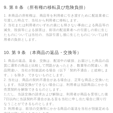
第 8 条 （所有権の移転及び危険負担）
1. 本商品の所有権は、商品等を利⽤者に引き渡すために配送業者に
引渡した時点で、当社から利⽤者に移転します。
2. 当社または利⽤者のいずれの責にも帰さない事由による商品等の
滅失、毀損等による損害は、前項の配送業者への引渡しの前に⽣じ
たものについては当社の、当該引渡し後に⽣じたものについては利
⽤者の負担とします。
第 9 条 （本商品の返品・交換等）
1. 商品の返品、返金、交換は、配送中の破損、お届けした商品の品
質に通常の商品と比較して問題があったとき、数量等の間違い、商
品間違い、当社が別途認める場合（以下「契約不適合」と総称しま
す。）を除き、できないものとします。
2. 当社は、商品の契約不適合がある場合は、正常な商品と交換いた
します。当該交換ができない場合には、利用者は当該商品にかかる
売買契約を解除できるものとします。
ただし、当該交換の請求および解除は、利用者が商品を受領した後
7日以内に当該契約不適合がある旨を当社に申し出た場合に限り行
なうことができるものとします。
3. 利用者は、前項の交換等にかかる商品の返送を当社が別途定める