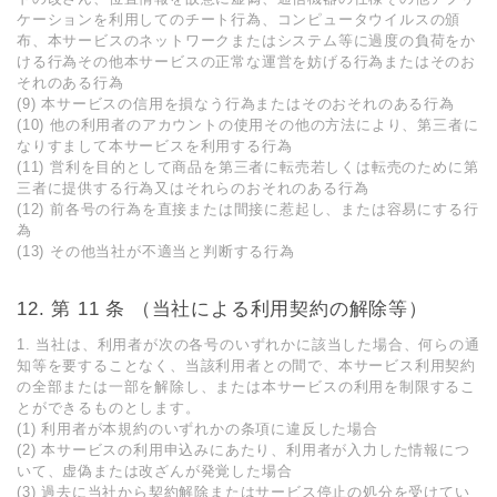
ケーションを利⽤してのチート⾏為、コンピュータウイルスの頒
布、本サービスのネットワークまたはシステム等に過度の負荷をか
ける⾏為その他本サービスの正常な運営を妨げる⾏為またはそのお
それのある⾏為
(9) 本サービスの信⽤を損なう⾏為またはそのおそれのある⾏為
(10) 他の利⽤者のアカウントの使⽤その他の⽅法により、第三者に
なりすまして本サービスを利⽤する⾏為
(11) 営利を目的として商品を第三者に転売若しくは転売のために第
三者に提供する行為又はそれらのおそれのある行為
(12) 前各号の⾏為を直接または間接に惹起し、または容易にする⾏
為
(13) その他当社が不適当と判断する⾏為
第 11 条 （当社による利⽤契約の解除等）
1. 当社は、利⽤者が次の各号のいずれかに該当した場合、何らの通
知等を要することなく、当該利⽤者との間で、本サービス利⽤契約
の全部または⼀部を解除し、または本サービスの利⽤を制限するこ
とができるものとします。
(1) 利⽤者が本規約のいずれかの条項に違反した場合
(2) 本サービスの利⽤申込みにあたり、利⽤者が⼊⼒した情報につ
いて、虚偽または改ざんが発覚した場合
(3) 過去に当社から契約解除またはサービス停⽌の処分を受けてい