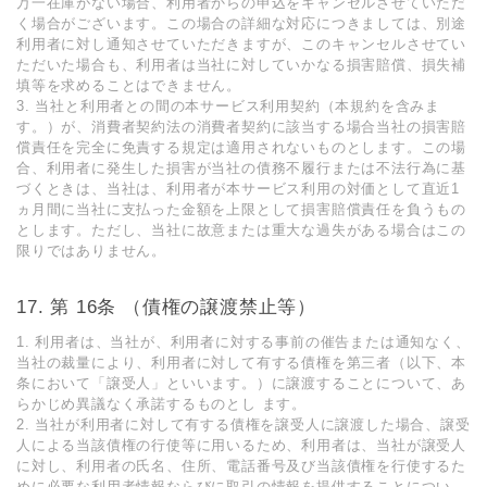
万一在庫がない場合、利用者からの申込をキャンセルさせていただ
く場合がございます。この場合の詳細な対応につきましては、別途
利用者に対し通知させていただきますが、このキャンセルさせてい
ただいた場合も、利用者は当社に対していかなる損害賠償、損失補
填等を求めることはできません。
3. 当社と利⽤者との間の本サービス利⽤契約（本規約を含みま
す。）が、消費者契約法の消費者契約に該当する場合当社の損害賠
償責任を完全に免責する規定は適⽤されないものとします。この場
合、利⽤者に発⽣した損害が当社の債務不履⾏または不法⾏為に基
づくときは、当社は、利⽤者が本サービス利⽤の対価として直近1
ヵ⽉間に当社に⽀払った⾦額を上限として損害賠償責任を負うもの
とします。ただし、当社に故意または重⼤な過失がある場合はこの
限りではありません。
第 16条 （債権の譲渡禁⽌等）
1. 利⽤者は、当社が、利⽤者に対する事前の催告または通知なく、
当社の裁量により、利⽤者に対して有する債権を第三者（以下、本
条において「譲受⼈」といいます。）に譲渡することについて、あ
らかじめ異議なく承諾するものとし ます。
2. 当社が利⽤者に対して有する債権を譲受⼈に譲渡した場合、譲受
⼈による当該債権の⾏使等に⽤いるため、利⽤者は、当社が譲受⼈
に対し、利⽤者の⽒名、住所、電話番号及び当該債権を⾏使するた
めに必要な利⽤者情報ならびに取引の情報を提供することについ