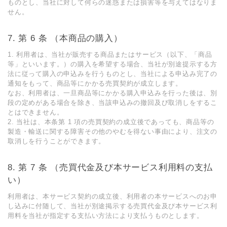
ものとし、当社に対して何らの迷惑または損害等を与えてはなりま
せん。
第 6 条 （本商品の購⼊）
1. 利⽤者は、当社が販売する商品またはサービス（以下、「商品
等」といいます。）の購⼊を希望する場合、当社が別途提⽰する⽅
法に従って購⼊の申込みを⾏うものとし、当社による申込み完了の
通知をもって、商品等にかかる売買契約が成⽴します。
なお、利⽤者は、⼀旦商品等にかかる購⼊申込みを⾏った後は、別
段の定めがある場合を除き、当該申込みの撤回及び取消しをするこ
とはできません。
2. 当社は、本条第 1 項の売買契約の成⽴後であっても、商品等の
製造・輸送に関する障害その他のやむを得ない事由により、注⽂の
取消しを⾏うことができます。
第 7 条 （売買代⾦及び本サービス利⽤料の⽀払
い）
利⽤者は、本サービス契約の成⽴後、利⽤者の本サービスへのお申
し込みに付随して、当社が別途掲⽰する売買代⾦及び本サービス利
⽤料を当社が指定する⽀払い⽅法により⽀払うものとします。