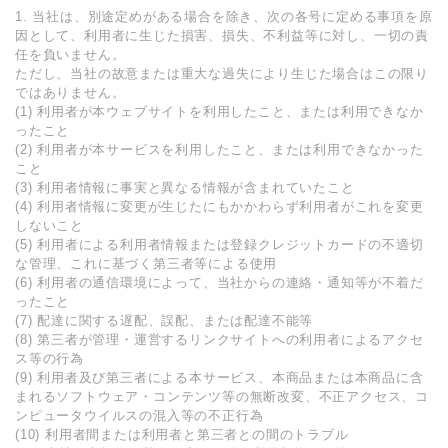
1. 当社は、別途定めがある場合を除き、次の各号に定める事項を原
因として、利⽤者に⽣じた損害、損失、不利益等に対し、⼀切の責
任を負いません。
ただし、当社の故意または重⼤な過失により⽣じた場合はこの限り
ではありません。
(1) 利⽤者が本ウェブサイトを利⽤したこと、または利⽤できなか
ったこと
(2) 利⽤者が本サービスを利⽤したこと、または利⽤できなかった
こと
(3) 利⽤者情報に事実と異なる情報が含まれていたこと
(4) 利⽤者情報に変更が⽣じたにもかかわらず利⽤者がこれを変更
しないこと
(5) 利⽤者による利⽤者情報または登録クレジットカードの不適切
な管理、これに基づく第三者等による使⽤
(6) 利⽤者の通信環境によって、当社からの連絡・通知等が不着だ
ったこと
(7) 配達に関する遅配、誤配、または配達不能等
(8) 第三者が管理・運営するリンクサイトへの利⽤者によるアクセ
ス等の⾏為
(9) 利⽤者及び第三者による本サービス、本商品または本商品に含
まれるソフトウェア・コンテンツ等の無断改変、不正アクセス、コ
ンピュータウイルスの混⼊等の不正⾏為
(10) 利⽤者間または利⽤者と第三者との間のトラブル