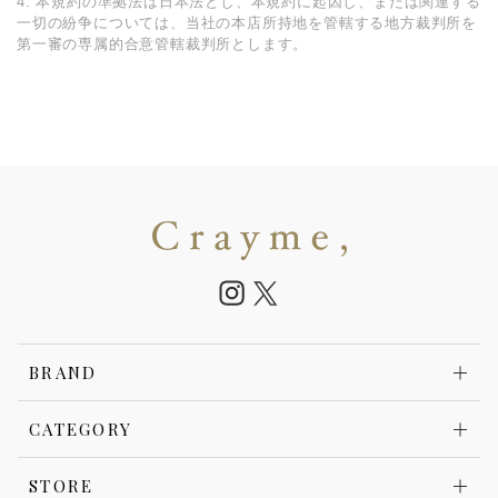
4. 本規約の準拠法は⽇本法とし、本規約に起因し、または関連する
⼀切の紛争については、当社の本店所持地を管轄する地⽅裁判所を
第⼀審の専属的合意管轄裁判所とします。
BRAND
CATEGORY
STORE