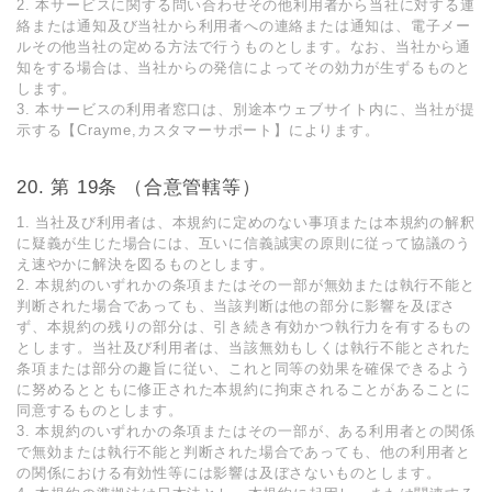
2. 本サービスに関する問い合わせその他利⽤者から当社に対する連
絡または通知及び当社から利⽤者への連絡または通知は、電⼦メー
ルその他当社の定める⽅法で⾏うものとします。なお、当社から通
知をする場合は、当社からの発信によってその効⼒が⽣ずるものと
します。
3. 本サービスの利⽤者窓⼝は、別途本ウェブサイト内に、当社が提
⽰する【Crayme,カスタマーサポート】によります。
第 19条 （合意管轄等）
1. 当社及び利⽤者は、本規約に定めのない事項または本規約の解釈
に疑義が⽣じた場合には、互いに信義誠実の原則に従って協議のう
え速やかに解決を図るものとします。
2. 本規約のいずれかの条項またはその⼀部が無効または執⾏不能と
判断された場合であっても、当該判断は他の部分に影響を及ぼさ
ず、本規約の残りの部分は、引き続き有効かつ執⾏⼒を有するもの
とします。当社及び利⽤者は、当該無効もしくは執⾏不能とされた
条項または部分の趣旨に従い、これと同等の効果を確保できるよう
に努めるとともに修正された本規約に拘束されることがあることに
同意するものとします。
3. 本規約のいずれかの条項またはその⼀部が、ある利⽤者との関係
で無効または執⾏不能と判断された場合であっても、他の利⽤者と
の関係における有効性等には影響は及ぼさないものとします。