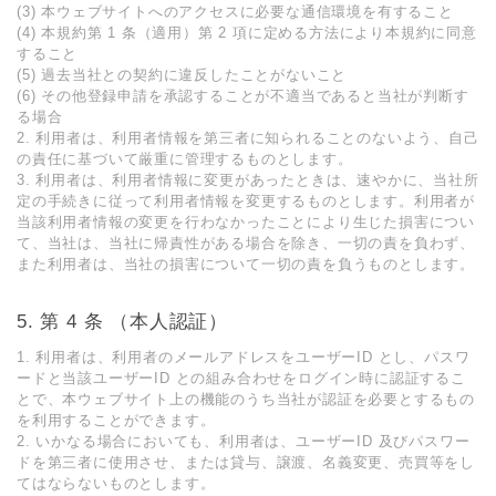
(3) 本ウェブサイトへのアクセスに必要な通信環境を有すること
(4) 本規約第 1 条（適⽤）第 2 項に定める⽅法により本規約に同意
すること
(5) 過去当社との契約に違反したことがないこと
(6) その他登録申請を承認することが不適当であると当社が判断す
る場合
2. 利⽤者は、利⽤者情報を第三者に知られることのないよう、⾃⼰
の責任に基づいて厳重に管理するものとします。
3. 利⽤者は、利⽤者情報に変更があったときは、速やかに、当社所
定の⼿続きに従って利⽤者情報を変更するものとします。利⽤者が
当該利⽤者情報の変更を⾏わなかったことにより⽣じた損害につい
て、当社は、当社に帰責性がある場合を除き、⼀切の責を負わず、
また利⽤者は、当社の損害について⼀切の責を負うものとします。
第 4 条 （本⼈認証）
1. 利⽤者は、利⽤者のメールアドレスをユーザーID とし、パスワ
ードと当該ユーザーID との組み合わせをログイン時に認証するこ
とで、本ウェブサイト上の機能のうち当社が認証を必要とするもの
を利⽤することができます。
2. いかなる場合においても、利⽤者は、ユーザーID 及びパスワー
ドを第三者に使⽤させ、または貸与、譲渡、名義変更、売買等をし
てはならないものとします。