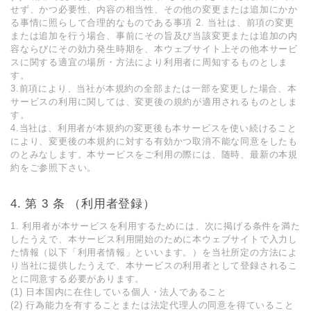
せず、かつ必要性、内容の相当性、その他の変更または追加にかか
る事情に照らして合理的なものである事項 2. 当社は、前項の変更
または追加を⾏う場合、事前にその旨及び当該変更または追加の内
容ならびにその効⼒発⽣時期を、本ウェブサイト上その他本サービ
スに関する適宜の場所・⽅法により利⽤者に周知するものとしま
す。
3.前項により、当社が本規約の全部または一部を変更した場合、本
サービスの利用に関しては、変更後の規約が適用されるものとしま
す。
4.当社は、利⽤者が本規約の変更後も本サービスを使い続けること
により、変更後の本規約に対する有効かつ取消不能な同意をしたも
のとみなします。本サービスをご利⽤の際には、随時、最新の本規
約をご参照下さい。
第 3 条 （利⽤者登録）
1. 利⽤者が本サービスを利⽤するためには、次に掲げる条件を満た
したうえで、本サービス利⽤開始のために本ウェブサイトで⼊⼒し
た情報（以下「利⽤者情報」といいます。）を当社所定の⽅法によ
り当社に提供したうえで、本サービスの利⽤者として登録されるこ
とに同意する必要があります。
(1) ⽇本国内に在住している個⼈・法⼈であること
(2) ⾏為能⼒を有することまたは法定代理⼈の同意を得ていること