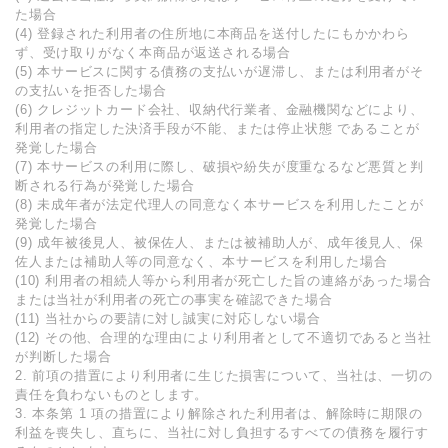
た場合
(4) 登録された利⽤者の住所地に本商品を送付したにもかかわら
ず、受け取りがなく本商品が返送される場合
(5) 本サービスに関する債務の⽀払いが遅滞し、または利⽤者がそ
の⽀払いを拒否した場合
(6) クレジットカード会社、収納代⾏業者、⾦融機関などにより、
利⽤者の指定した決済⼿段が不能、または停⽌状態 であることが
発覚した場合
(7) 本サービスの利⽤に際し、破損や紛失が度重なるなど悪質と判
断される⾏為が発覚した場合
(8) 未成年者が法定代理⼈の同意なく本サービスを利⽤したことが
発覚した場合
(9) 成年被後⾒⼈、被保佐⼈、または被補助⼈が、成年後⾒⼈、保
佐⼈または補助⼈等の同意なく、本サービスを利⽤した場合
(10) 利⽤者の相続⼈等から利⽤者が死亡した旨の連絡があった場合
または当社が利⽤者の死亡の事実を確認できた場合
(11) 当社からの要請に対し誠実に対応しない場合
(12) その他、合理的な理由により利⽤者として不適切であると当社
が判断した場合
2. 前項の措置により利⽤者に⽣じた損害について、当社は、⼀切の
責任を負わないものとします。
3. 本条第 1 項の措置により解除された利⽤者は、解除時に期限の
利益を喪失し、直ちに、当社に対し負担するすべての債務を履⾏す