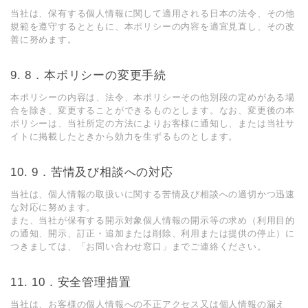
当社は、保有する個⼈情報に関して適⽤される⽇本の法令、その他
規範を遵守するとともに、本ポリシーの内容を適宜⾒直し、その改
善に努めます。
8．本ポリシーの変更⼿続
本ポリシーの内容は、法令、本ポリシーその他別段の定めがある場
合を除き、変更することができるものとします。なお、変更後の本
ポリシーは、当社所定の⽅法によりお客様に通知し、または当社サ
イトに掲載したときから効⼒を⽣ずるものとします。
9．苦情及び相談への対応
当社は、個⼈情報の取扱いに関する苦情及び相談への適切かつ迅速
な対応に努めます。
また、当社が保有する開⽰対象個⼈情報の開⽰等の求め（利⽤⽬的
の通知、開⽰、訂正・追加または削除、利⽤または提供の停⽌）に
つきましては、「お問い合わせ窓⼝」までご連絡ください。
10．安全管理措置
当社は、お客様の個人情報への不正アクセス又は個人情報の漏え