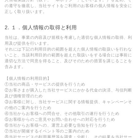
の遵守を徹底し、当社サイトをご利用のお客様の個人情報を安全に
正しく取り扱います。
１．個⼈情報の取得と利⽤
当社は、事業の内容及び規模を考慮した適切な個⼈情報の取得、利
⽤及び提供を⾏います。
それには下記の利⽤⽬的の範囲を超えた個⼈情報の取扱いを⾏わな
いこと、当該利⽤⽬的の範囲を超えた取扱いをする場合には事前に
適切な⽅法で同意を得ること、及びそのための措置を講じることを
含みます。
【個⼈情報の利⽤⽬的】
①当社の商品・サービスの提供を⾏うため
②お客さまが購⼊した当社サービスにかかる代⾦の決済、与信判断
及び債権管理のため
③お客様に対し、当社サービスに関する情報提供、キャンペーンそ
の他のご案内を⾏うため
④当社からお客様への問合せ、その他取引の遂⾏を⾏うため
⑤お客様からのご意⾒やお問い合わせへの対応を⾏うため
⑥当社からお客様への、運営上必要な告知を⾏うため
⑦当社が開催するイベント等のご案内のため
⑧当社サービスの利⽤履歴等を調査・分析し、その結果を当社サー