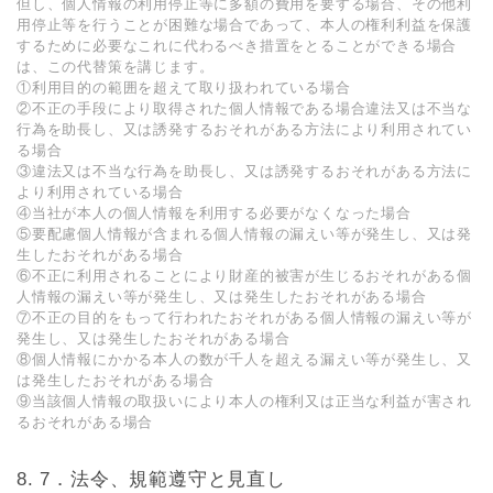
但し、個⼈情報の利⽤停⽌等に多額の費⽤を要する場合、その他利
⽤停⽌等を⾏うことが困難な場合であって、本⼈の権利利益を保護
するために必要なこれに代わるべき措置をとることができる場合
は、この代替策を講じます。
①利⽤⽬的の範囲を超えて取り扱われている場合
②不正の⼿段により取得された個⼈情報である場合違法⼜は不当な
⾏為を助⻑し、⼜は誘発するおそれがある⽅法により利⽤されてい
る場合
③違法⼜は不当な⾏為を助⻑し、⼜は誘発するおそれがある⽅法に
より利⽤されている場合
④当社が本⼈の個⼈情報を利⽤する必要がなくなった場合
⑤要配慮個⼈情報が含まれる個⼈情報の漏えい等が発⽣し、⼜は発
⽣したおそれがある場合
⑥不正に利⽤されることにより財産的被害が⽣じるおそれがある個
⼈情報の漏えい等が発⽣し、⼜は発⽣したおそれがある場合
⑦不正の⽬的をもって⾏われたおそれがある個⼈情報の漏えい等が
発⽣し、⼜は発⽣したおそれがある場合
⑧個⼈情報にかかる本⼈の数が千⼈を超える漏えい等が発⽣し、⼜
は発⽣したおそれがある場合
⑨当該個⼈情報の取扱いにより本⼈の権利⼜は正当な利益が害され
るおそれがある場合
7．法令、規範遵守と⾒直し