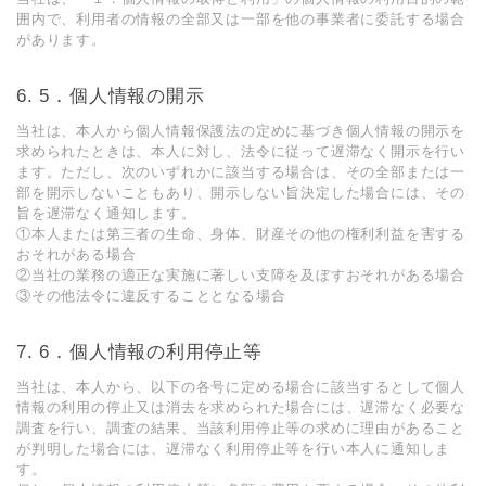
囲内で、利用者の情報の全部又は一部を他の事業者に委託する場合
があります。
5．個⼈情報の開⽰
当社は、本⼈から個⼈情報保護法の定めに基づき個⼈情報の開⽰を
求められたときは、本⼈に対し、法令に従って遅滞なく開⽰を⾏い
ます。ただし、次のいずれかに該当する場合は、その全部または⼀
部を開⽰しないこともあり、開⽰しない旨決定した場合には、その
旨を遅滞なく通知します。
①本⼈または第三者の⽣命、⾝体、財産その他の権利利益を害する
おそれがある場合
②当社の業務の適正な実施に著しい⽀障を及ぼすおそれがある場合
③その他法令に違反することとなる場合
6．個⼈情報の利⽤停⽌等
当社は、本⼈から、以下の各号に定める場合に該当するとして個⼈
情報の利⽤の停⽌⼜は消去を求められた場合には、遅滞なく必要な
調査を⾏い、調査の結果、当該利⽤停⽌等の求めに理由があること
が判明した場合には、遅滞なく利⽤停⽌等を⾏い本⼈に通知しま
す。