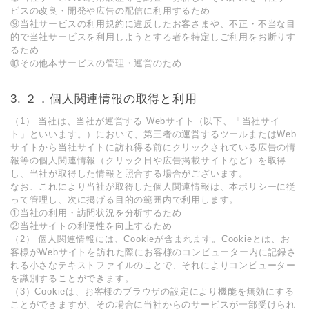
ビスの改良・開発や広告の配信に利⽤するため
⑨当社サービスの利⽤規約に違反したお客さまや、不正・不当な⽬
的で当社サービスを利⽤しようとする者を特定しご利⽤をお断りす
るため
⑩その他本サービスの管理・運営のため
２．個⼈関連情報の取得と利⽤
（1） 当社は、当社が運営する Webサイト（以下、「当社サイ
ト」といいます。）において、第三者の運営するツールまたはWeb
サイトから当社サイトに訪れ得る前にクリックされている広告の情
報等の個⼈関連情報（クリック⽇や広告掲載サイトなど）を取得
し、当社が取得した情報と照合する場合がございます。
なお、これにより当社が取得した個⼈関連情報は、本ポリシーに従
って管理し、次に掲げる⽬的の範囲内で利⽤します。
①当社の利⽤・訪問状況を分析するため
②当社サイトの利便性を向上するため
（2） 個⼈関連情報には、Cookieが含まれます。Cookieとは、お
客様がWebサイトを訪れた際にお客様のコンピューター内に記録さ
れる⼩さなテキストファイルのことで、それによりコンピューター
を識別することができます。
（3）Cookieは、お客様のブラウザの設定により機能を無効にする
ことができますが、その場合に当社からのサービスが⼀部受けられ