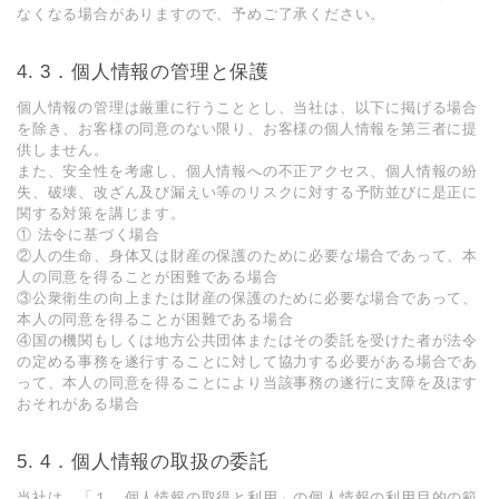
なくなる場合がありますので、予めご了承ください。
3．個⼈情報の管理と保護
個⼈情報の管理は厳重に⾏うこととし、当社は、以下に掲げる場合
を除き、お客様の同意のない限り、お客様の個人情報を第三者に提
供しません。
また、安全性を考慮し、個⼈情報への不正アクセス、個⼈情報の紛
失、破壊、改ざん及び漏えい等のリスクに対する予防並びに是正に
関する対策を講じます。
① 法令に基づく場合
②⼈の⽣命、⾝体⼜は財産の保護のために必要な場合であって、本
⼈の同意を得ることが困難である場合
③公衆衛⽣の向上または財産の保護のために必要な場合であって、
本⼈の同意を得ることが困難である場合
④国の機関もしくは地⽅公共団体またはその委託を受けた者が法令
の定める事務を遂⾏することに対して協⼒する必要がある場合であ
って、本⼈の同意を得ることにより当該事務の遂⾏に⽀障を及ぼす
おそれがある場合
4．個⼈情報の取扱の委託
当社は、「１．個⼈情報の取得と利⽤」の個人情報の利用目的の範