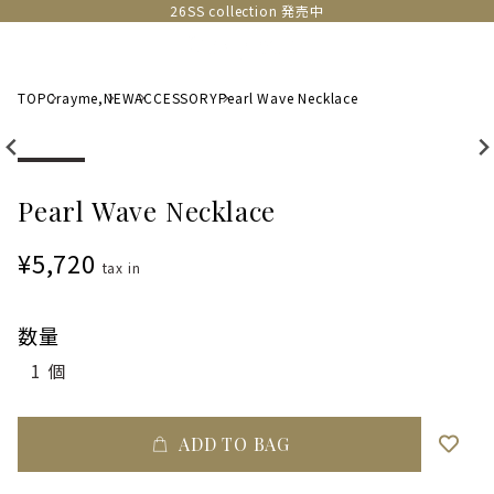
26SS collection 発売中
TOP
Crayme,
NEW
ACCESSORY
Pearl Wave Necklace
Pearl Wave Necklace
¥5,720
tax in
数量
ADD TO BAG