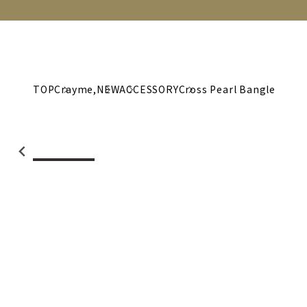
NEW
CATEGORY
BRAND
C
TOP
Crayme,
NEW
ACCESSORY
Cross Pearl Bangle