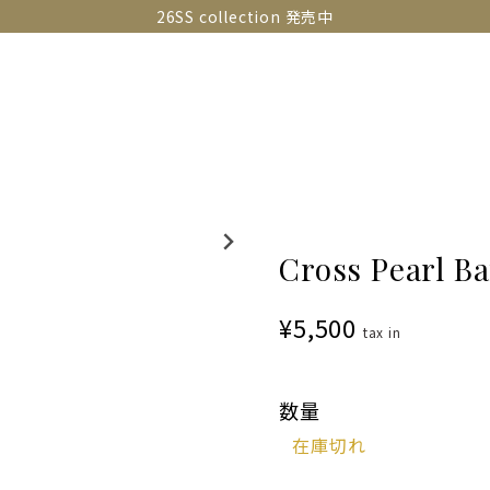
26SS collection 発売中
OLLECTIONS
SNAP
ABOUT
CONTACT
GUIDE
Cross Pearl B
¥5,500
tax in
数量