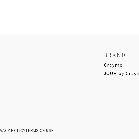
BRAND
Crayme,
JOUR by Cray
IVACY POLICY
TERMS OF USE