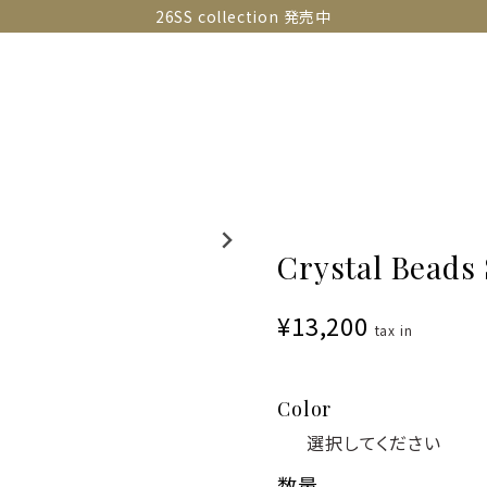
26SS collection 発売中
OLLECTIONS
SNAP
ABOUT
CONTACT
GUIDE
Crystal Beads
¥13,200
tax in
Color
数量