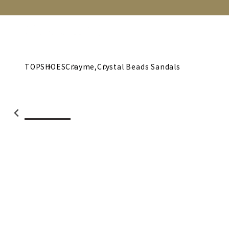
NEW
CATEGORY
BRAND
C
TOP
SHOES
Crayme,
Crystal Beads Sandals