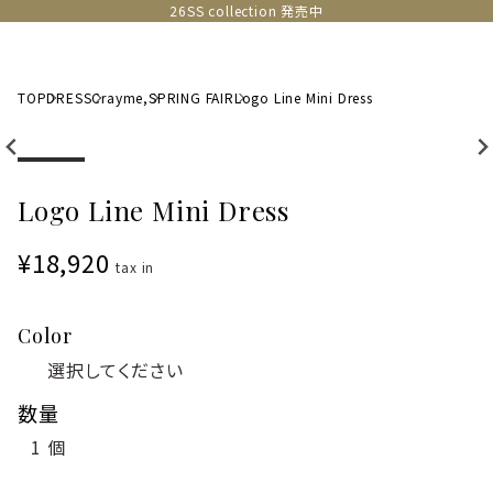
26SS collection 発売中
TOP
DRESS
Crayme,
SPRING FAIR
Logo Line Mini Dress
Logo Line Mini Dress
¥18,920
tax in
Color
数量