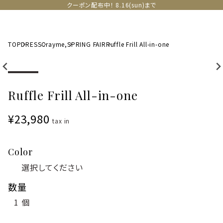
クーポン配布中！ 8.16(sun)まで
TOP
DRESS
Crayme,
SPRING FAIR
Ruffle Frill All-in-one
Ruffle Frill All-in-one
¥23,980
tax in
Color
数量