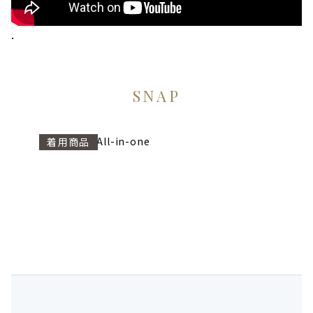
.
SNAP
Ruffle Frill All-in-one
着用商品