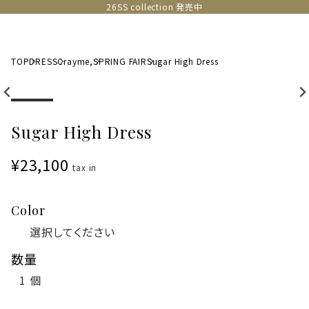
26SS collection 発売中
TOP
DRESS
Crayme,
SPRING FAIR
Sugar High Dress
Sugar High Dress
¥23,100
tax in
Color
数量