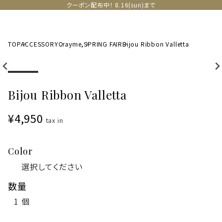
クーポン配布中！ 8.16(sun)まで
TOP
ACCESSORY
Crayme,
SPRING FAIR
Bijou Ribbon Valletta
Bijou Ribbon Valletta
¥4,950
tax in
Color
数量