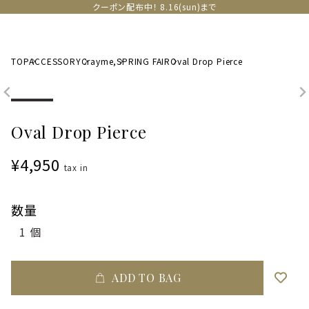
クーポン配布中！ 8.16(sun)まで
TOP
ACCESSORY
Crayme,
SPRING FAIR
Oval Drop Pierce
Oval Drop Pierce
¥4,950
tax in
数量
ADD TO BAG