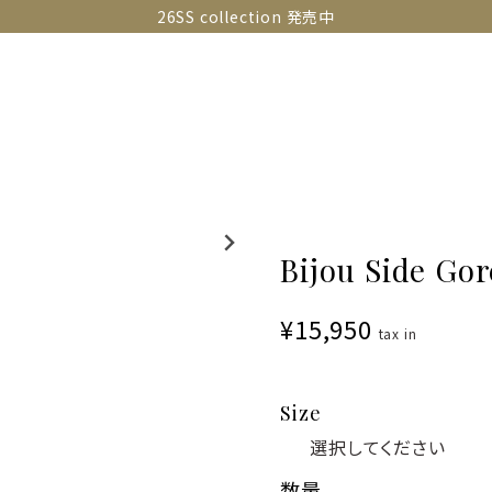
26SS collection 発売中
OLLECTIONS
SNAP
ABOUT
CONTACT
GUIDE
Bijou Side Gor
¥15,950
tax in
Size
数量