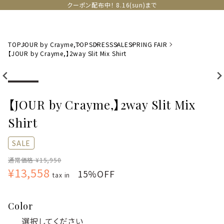
クーポン配布中！ 8.16(sun)まで
TOP
JOUR by Crayme,
TOPS
DRESS
SALE
SPRING FAIR
【JOUR by Crayme,】2way Slit Mix Shirt
【JOUR by Crayme,】2way Slit Mix
Shirt
SALE
通常価格 ¥15,950
¥13,558
15%OFF
tax in
Color