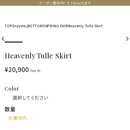
クーポン配布中！ 8.16(sun)まで
TOP
Crayme,
BOTTOMS
SPRING FAIR
Heavenly Tulle Skirt
Heavenly Tulle Skirt
¥20,900
tax in
Color
数量