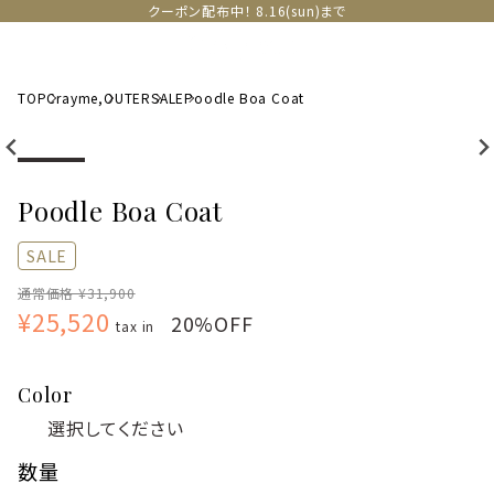
クーポン配布中！ 8.16(sun)まで
TOP
Crayme,
OUTER
SALE
Poodle Boa Coat
Poodle Boa Coat
SALE
通常価格 ¥31,900
¥25,520
20%OFF
tax in
Color
数量