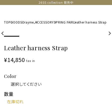
26SS collection 発売中
TOP
GOODS
Crayme,
ACCESSORY
SPRING FAIR
Leather harness Strap
Leather harness Strap
¥14,850
tax in
Color
数量