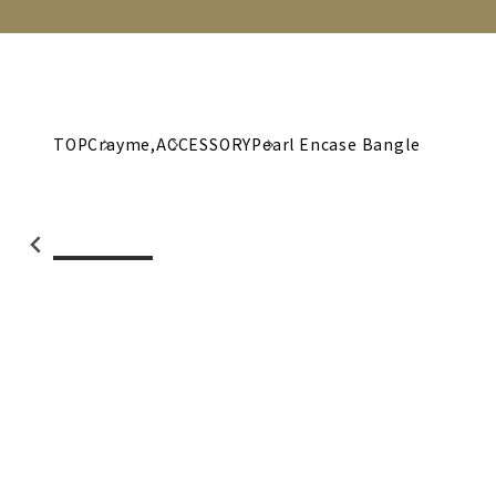
NEW
CATEGORY
BRAND
C
TOP
Crayme,
ACCESSORY
Pearl Encase Bangle