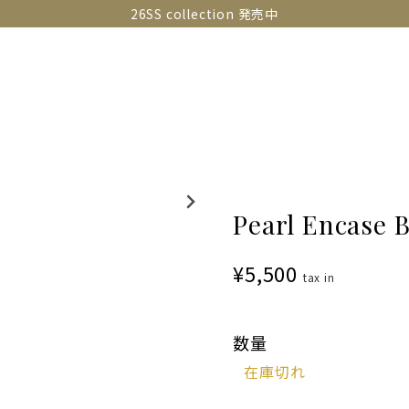
26SS collection 発売中
OLLECTIONS
SNAP
ABOUT
CONTACT
GUIDE
Pearl Encase 
¥5,500
tax in
数量