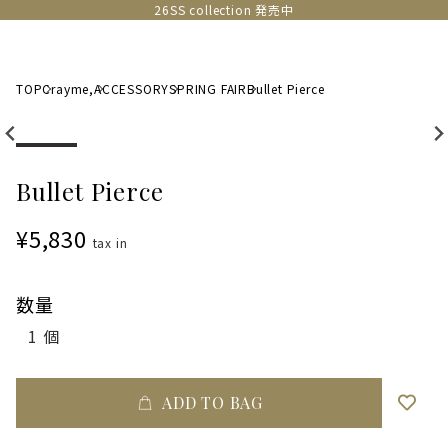
26SS collection 発売中
TOP
Crayme,
ACCESSORY
SPRING FAIR
Bullet Pierce
Bullet Pierce
¥5,830
tax in
数量
ADD TO BAG