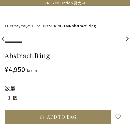
26SS collection 発売中
TOP
Crayme,
ACCESSORY
SPRING FAIR
Abstract Ring
Abstract Ring
¥4,950
tax in
数量
ADD TO BAG