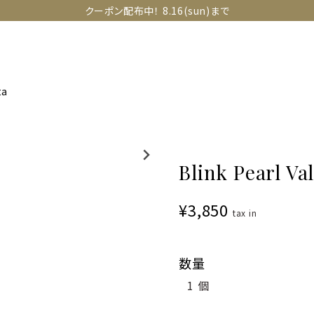
クーポン配布中！ 8.16(sun)まで
OLLECTIONS
SNAP
ABOUT
CONTACT
GUIDE
ta
Blink Pearl Val
¥3,850
tax in
数量