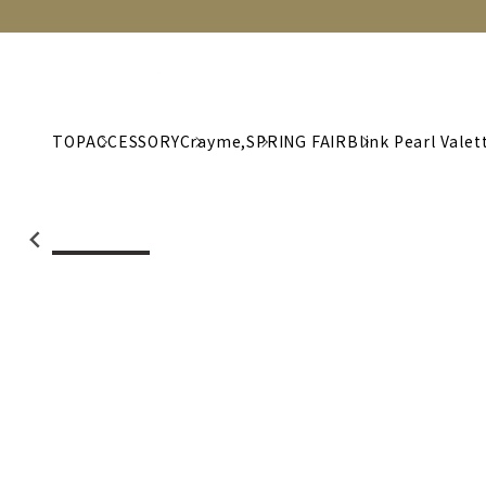
NEW
CATEGORY
BRAND
C
TOP
ACCESSORY
Crayme,
SPRING FAIR
Blink Pearl Valet