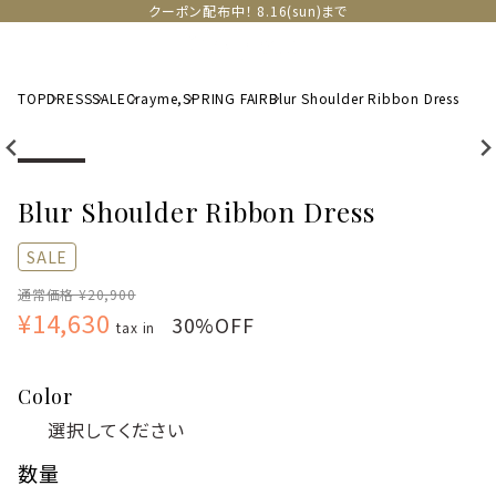
クーポン配布中！ 8.16(sun)まで
TOP
DRESS
SALE
Crayme,
SPRING FAIR
Blur Shoulder Ribbon Dress
Blur Shoulder Ribbon Dress
SALE
通常価格 ¥20,900
¥14,630
30%OFF
tax in
Color
数量