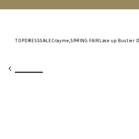
NEW
CATEGORY
BRAND
C
TOP
DRESS
SALE
Crayme,
SPRING FAIR
Lace up Bustier 