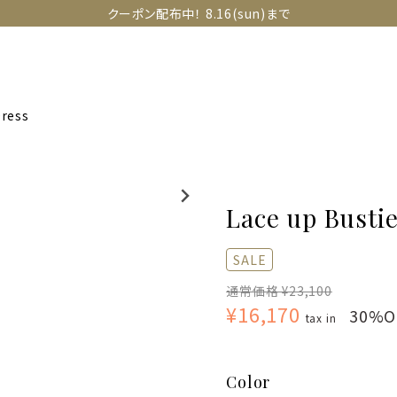
クーポン配布中！ 8.16(sun)まで
OLLECTIONS
SNAP
ABOUT
CONTACT
GUIDE
Dress
Lace up Busti
SALE
通常価格 ¥23,100
¥16,170
30%O
tax in
Color