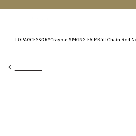
NEW
CATEGORY
BRAND
C
TOP
ACCESSORY
Crayme,
SPRING FAIR
Ball Chain Rod N