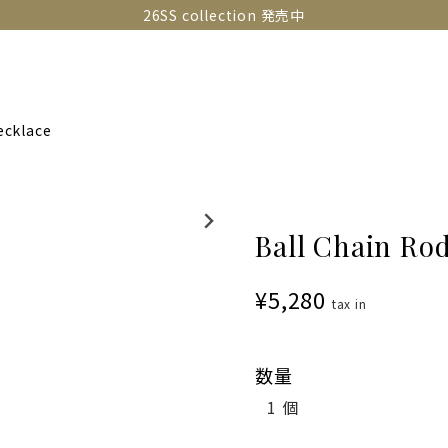
26SS collection 発売中
OLLECTIONS
SNAP
ABOUT
CONTACT
GUIDE
ecklace
Ball Chain Ro
¥5,280
tax in
数量