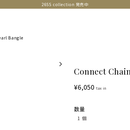
26SS collection 発売中
OLLECTIONS
SNAP
ABOUT
CONTACT
GUIDE
earl Bangle
Connect Chain
¥6,050
tax in
数量