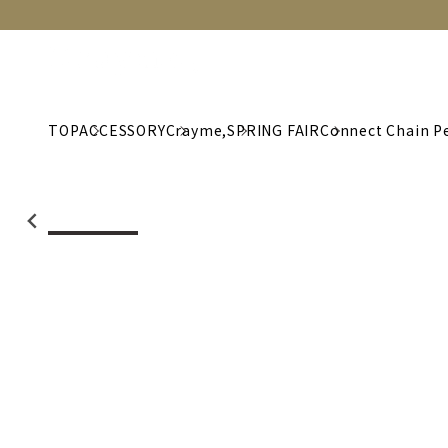
NEW
CATEGORY
BRAND
C
TOP
ACCESSORY
Crayme,
SPRING FAIR
Connect Chain P