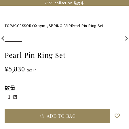
26SS collection 発売中
TOP
ACCESSORY
Crayme,
SPRING FAIR
Pearl Pin Ring Set
Pearl Pin Ring Set
¥5,830
tax in
数量
ADD TO BAG