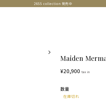
26SS collection 発売中
OLLECTIONS
SNAP
ABOUT
CONTACT
GUIDE
Maiden Merma
¥20,900
tax in
数量