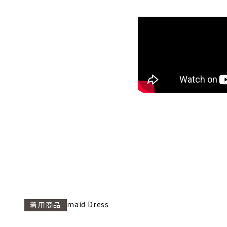
Maiden Mermaid Dress
着用商品