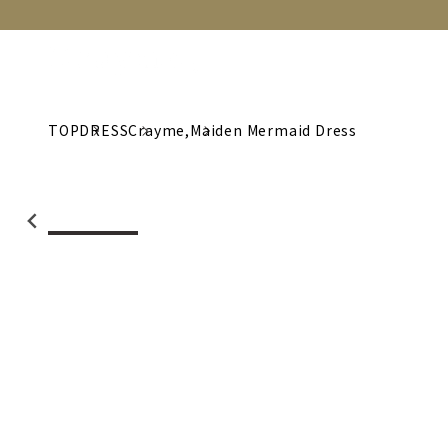
NEW
CATEGORY
BRAND
C
TOP
DRESS
Crayme,
Maiden Mermaid Dress