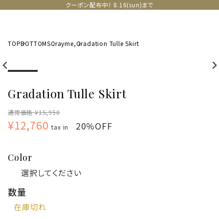
クーポン配布中！ 8.16(sun)まで
TOP
BOTTOMS
Crayme,
Gradation Tulle Skirt
Gradation Tulle Skirt
通常価格 ¥15,950
¥12,760
20%OFF
tax in
Color
数量