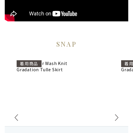
SNAP
Off Shoulder Wash Knit
Bijou
着用商品
着
Gradation Tulle Skirt
Grada