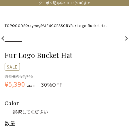
クーポン配布中！ 8.16(sun)まで
TOP
GOODS
Crayme,
SALE
ACCESSORY
Fur Logo Bucket Hat
Fur Logo Bucket Hat
SALE
通常価格 ¥7,700
¥5,390
30%OFF
tax in
Color
数量