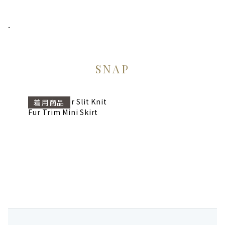
.
SNAP
Off Shoulder Slit Knit
着用商品
Fur Trim Mini Skirt