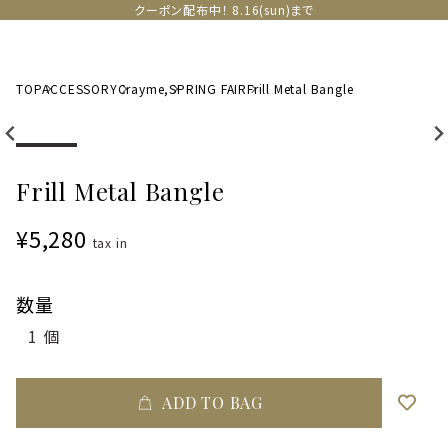
クーポン配布中！ 8.16(sun)まで
TOP
ACCESSORY
Crayme,
SPRING FAIR
Frill Metal Bangle
Frill Metal Bangle
¥5,280
tax in
数量
ADD TO BAG