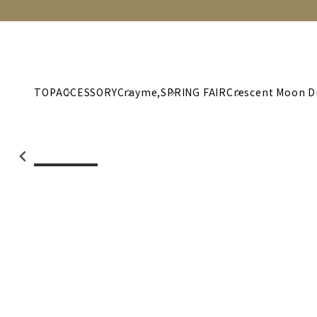
NEW
CATEGORY
BRAND
C
TOP
ACCESSORY
Crayme,
SPRING FAIR
Crescent Moon D