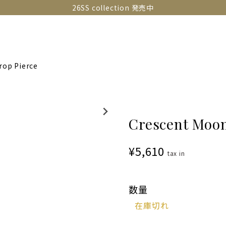
26SS collection 発売中
OLLECTIONS
SNAP
ABOUT
CONTACT
GUIDE
rop Pierce
Crescent Moon
¥5,610
tax in
数量