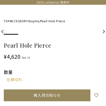
26SS collection 発売中
TOP
ACCESSORY
Crayme,
Pearl Hole Pierce
Pearl Hole Pierce
¥4,620
tax in
数量
再入荷お知らせ