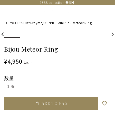
26SS collection 発売中
TOP
ACCESSORY
Crayme,
SPRING FAIR
Bijou Meteor Ring
Bijou Meteor Ring
¥4,950
tax in
数量
ADD TO BAG