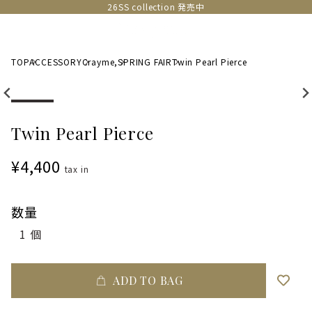
26SS collection 発売中
TOP
ACCESSORY
Crayme,
SPRING FAIR
Twin Pearl Pierce
Twin Pearl Pierce
¥4,400
tax in
数量
ADD TO BAG