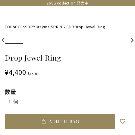
26SS collection 発売中
TOP
ACCESSORY
Crayme,
SPRING FAIR
Drop Jewel Ring
Drop Jewel Ring
¥4,400
tax in
数量
ADD TO BAG