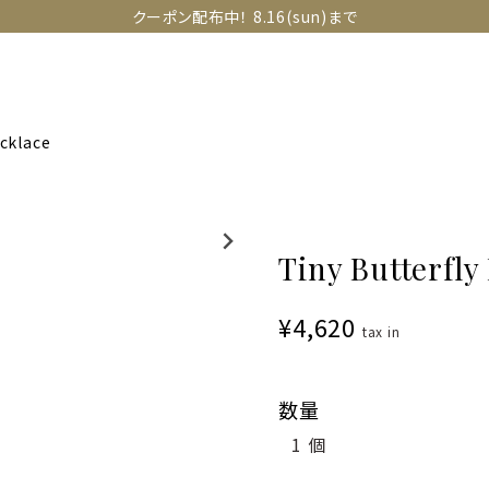
クーポン配布中！ 8.16(sun)まで
OLLECTIONS
SNAP
ABOUT
CONTACT
GUIDE
ecklace
Tiny Butterfly
¥4,620
tax in
数量