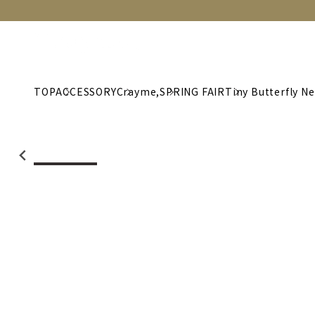
NEW
CATEGORY
BRAND
C
TOP
ACCESSORY
Crayme,
SPRING FAIR
Tiny Butterfly N