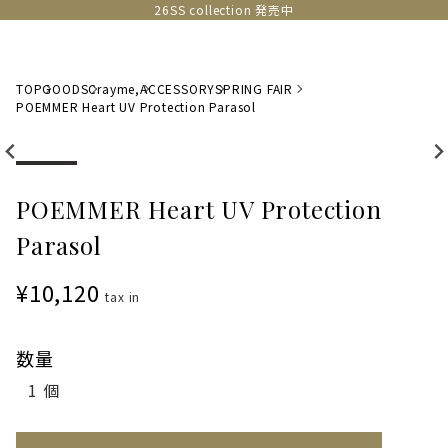
26SS collection 発売中
TOP
GOODS
Crayme,
ACCESSORY
SPRING FAIR
POEMMER Heart UV Protection Parasol
POEMMER Heart UV Protection
Parasol
¥10,120
tax in
数量