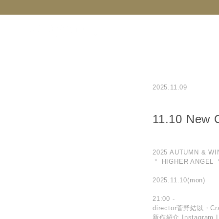
NEW
CATEGORY
BRAND
C
2025.11.09
11.10 New 
2025 AUTUMN & WIN
＂ HIGHER ANGEL 
2025.11.10(mon)
21:00 -
director菅野結以・C
新作紹介 Instagram L