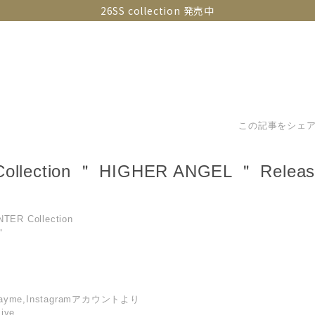
26SS collection 発売中
OLLECTIONS
SNAP
ABOUT
CONTACT
GUIDE
この記事をシェ
Collection ＂ HIGHER ANGEL ＂ Relea
TER Collection
＂
rayme,Instagramアカウントより
ive