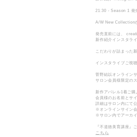
21:30 - Season 1 
A/W New Colle
発売直前には、 creati
新作紹介インスタラ
こだわりが詰まった新
インスタライブご視聴
菅野結以オンラインサ
サロン会員様限定の
新作アパレル1着ご
会員様のお名前とサ
詳細はサロン内にて
※オンラインサイン会
※サロン内でアーカ
『不道徳美育講座』
こちら