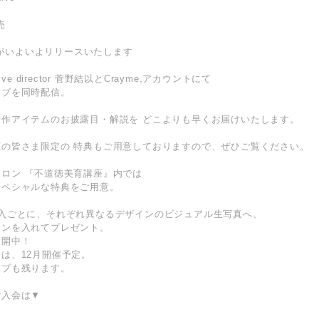
発売
ctionがいよいよリリースいたします
ve director 菅野結以とCrayme,アカウントにて
イブを同時配信。
作アイテムのお披露目・解説を どこよりも早くお届けいたします。
の皆さま限定の 特典もご用意しておりますので、ぜひご覧ください。
ロン 『不道徳美育講座』内では
スペシャルな特典をご用意。
購入ごとに、それぞれ異なるデザインのビジュアル生写真へ、
インを入れてプレゼント。
公開中！
は、12月開催予定。
イブも残ります。
ご入会は▼