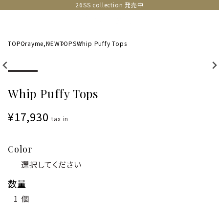
26SS collection 発売中
TOP
Crayme,
NEW
TOPS
Whip Puffy Tops
Whip Puffy Tops
¥17,930
tax in
Color
数量