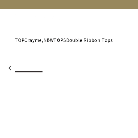
NEW
CATEGORY
BRAND
C
TOP
Crayme,
NEW
TOPS
Double Ribbon Tops