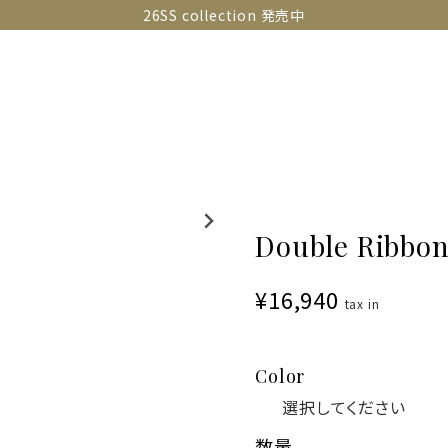
26SS collection 発売中
OLLECTIONS
SNAP
ABOUT
CONTACT
GUIDE
Double Ribbon
¥16,940
tax in
Color
数量