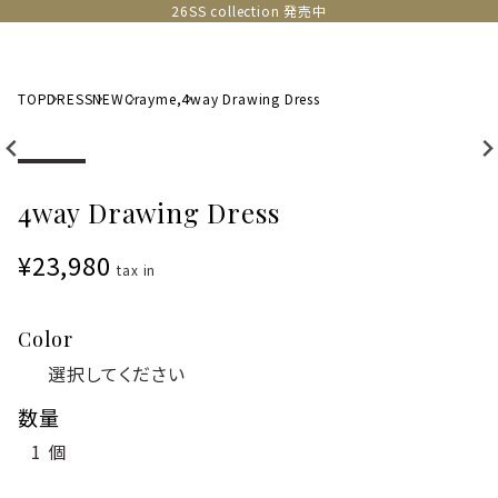
26SS collection 発売中
TOP
DRESS
NEW
Crayme,
4way Drawing Dress
4way Drawing Dress
¥23,980
tax in
Color
数量