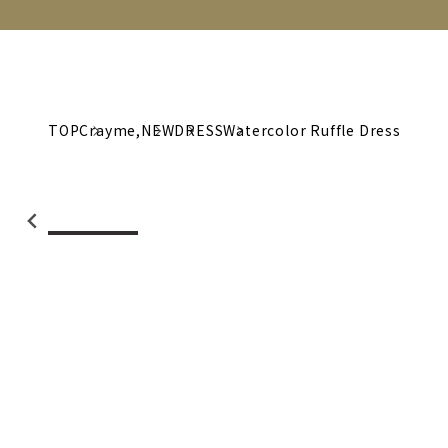
NEW
CATEGORY
BRAND
C
TOP
Crayme,
NEW
DRESS
Watercolor Ruffle Dress