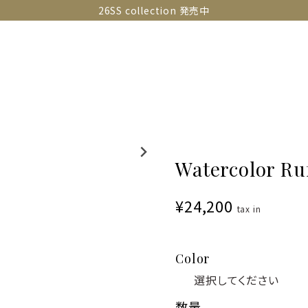
26SS collection 発売中
OLLECTIONS
SNAP
ABOUT
CONTACT
GUIDE
Watercolor Ruf
¥24,200
tax in
Color
数量