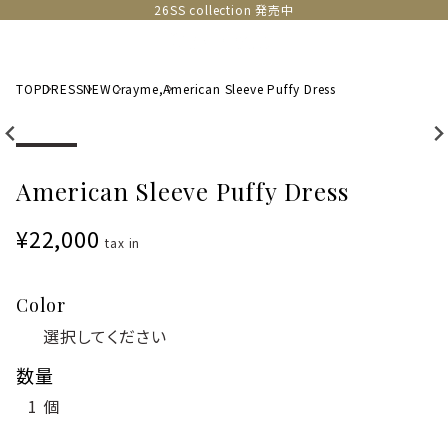
26SS collection 発売中
TOP
DRESS
NEW
Crayme,
American Sleeve Puffy Dress
American Sleeve Puffy Dress
¥22,000
tax in
Color
数量