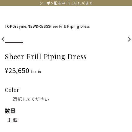
クーポン配布中！ 8.16(sun)まで
TOP
Crayme,
NEW
DRESS
Sheer Frill Piping Dress
Sheer Frill Piping Dress
¥23,650
tax in
Color
数量