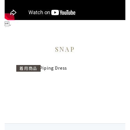
.
SNAP
Sheer Frill Piping Dress
着用商品