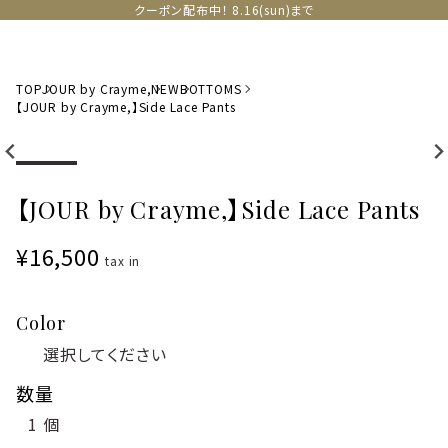
クーポン配布中！ 8.16(sun)まで
TOP
JOUR by Crayme,
NEW
BOTTOMS
【JOUR by Crayme,】Side Lace Pants
【JOUR by Crayme,】Side Lace Pants
¥16,500
tax in
Color
数量