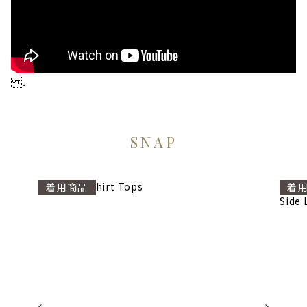
.
SNAP
2way Frill Shirt Tops
Shell
着用商品
着
Side 