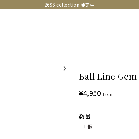
26SS collection 発売中
OLLECTIONS
SNAP
ABOUT
CONTACT
GUIDE
Ball Line Gem
¥4,950
tax in
数量