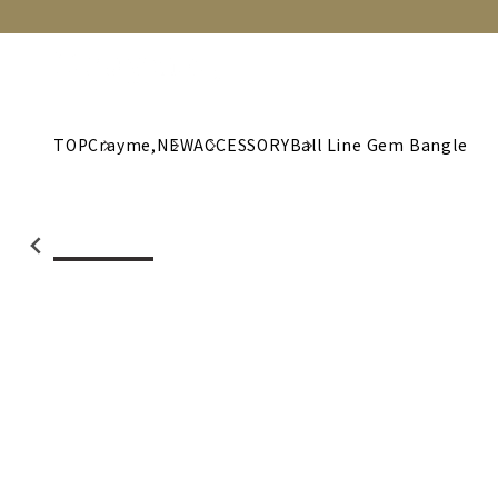
NEW
CATEGORY
BRAND
C
TOP
Crayme,
NEW
ACCESSORY
Ball Line Gem Bangle