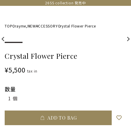
26SS collection 発売中
TOP
Crayme,
NEW
ACCESSORY
Crystal Flower Pierce
Crystal Flower Pierce
¥5,500
tax in
数量
ADD TO BAG