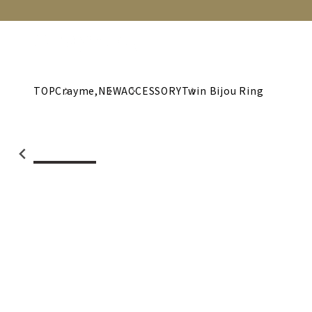
NEW
CATEGORY
BRAND
C
TOP
Crayme,
NEW
ACCESSORY
Twin Bijou Ring