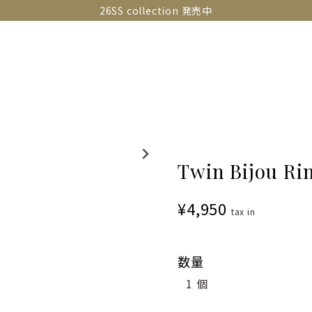
26SS collection 発売中
OLLECTIONS
SNAP
ABOUT
CONTACT
GUIDE
Twin Bijou Ri
¥4,950
tax in
数量