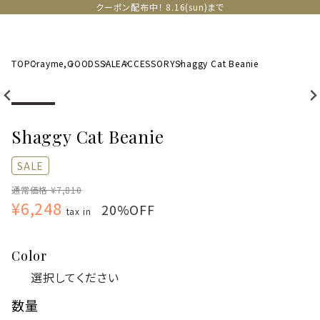
クーポン配布中！ 8.16(sun)まで
TOP
Crayme,
GOODS
SALE
ACCESSORY
Shaggy Cat Beanie
Shaggy Cat Beanie
SALE
通常価格 ¥7,810
¥6,248
20%OFF
tax in
Color
数量