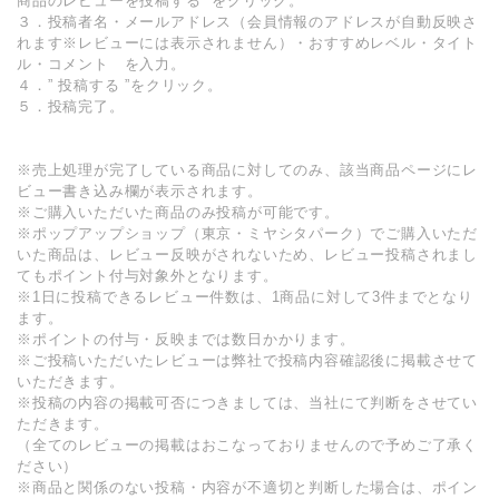
商品のレビューを投稿する ”をクリック。
３．投稿者名・メールアドレス（会員情報のアドレスが自動反映さ
れます※レビューには表示されません）・おすすめレベル・タイト
ル・コメント を入力。
４．” 投稿する ”をクリック。
５．投稿完了。
※売上処理が完了している商品に対してのみ、該当商品ページにレ
ビュー書き込み欄が表示されます。
※ご購入いただいた商品のみ投稿が可能です。
※ポップアップショップ（東京・ミヤシタパーク）でご購入いただ
いた商品は、レビュー反映がされないため、レビュー投稿されまし
てもポイント付与対象外となります。
※1日に投稿できるレビュー件数は、1商品に対して3件までとなり
ます。
※ポイントの付与・反映までは数日かかります。
※ご投稿いただいたレビューは弊社で投稿内容確認後に掲載させて
いただきます。
※投稿の内容の掲載可否につきましては、当社にて判断をさせてい
ただきます。
（全てのレビューの掲載はおこなっておりませんので予めご了承く
ださい）
※商品と関係のない投稿・内容が不適切と判断した場合は、ポイン