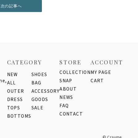
次の記事へ
CATEGORY
STORE
ACCOUNT
COLLECTION
MY PAGE
NEW
SHOES
me,
SNAP
CART
ALL
BAG
ABOUT
OUTER
ACCESSORY
NEWS
DRESS
GOODS
FAQ
TOPS
SALE
CONTACT
BOTTOMS
© Crayme,