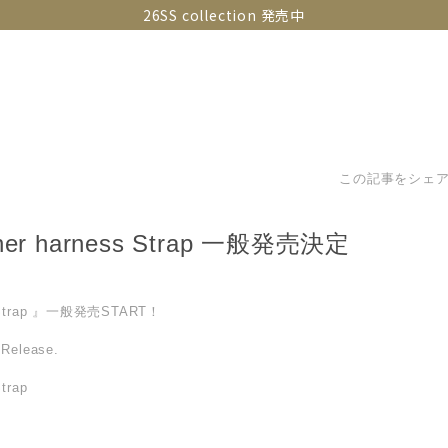
26SS collection 発売中
OLLECTIONS
SNAP
ABOUT
CONTACT
GUIDE
この記事をシェ
ather harness Strap 一般発売決定
s Strap 』一般発売START！
Release.
trap