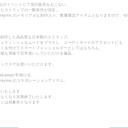
菅野結以のイベントにて先行販売をおこない、
いたストラップの一般発売が決定。
Crayme,のメモリアルな刻印入り、数量限定アイテムとなりますので、
ロゴを刻印した高品質な日本製のストラップ。
フェティッシュなムードをプラスし、コーディネートのアクセントにも。
ートを付けてスマートフォンショルダーとしてはもちろん、
多様な用途で日常使いしていただける逸品。
セックスでお使いいただけます。
sakawaが手掛ける、
ic とCrayme,のコラボレーションアイテム。
送いたします
、なくなり次第終了いたします
ポンは対象外となります