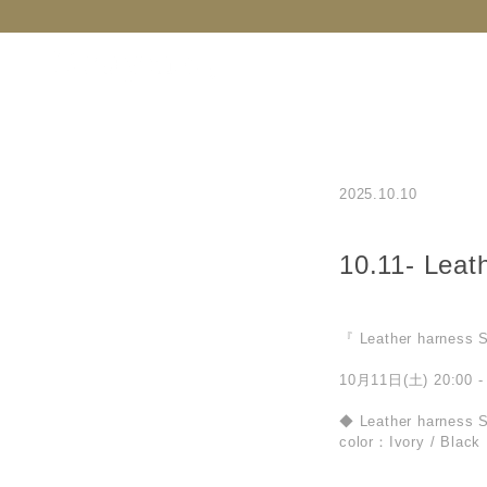
NEW
CATEGORY
BRAND
C
2025.10.10
10.11- Le
『 Leather harnes
10月11日(土) 20:00 - 
◆ Leather harness S
color：Ivory / Black