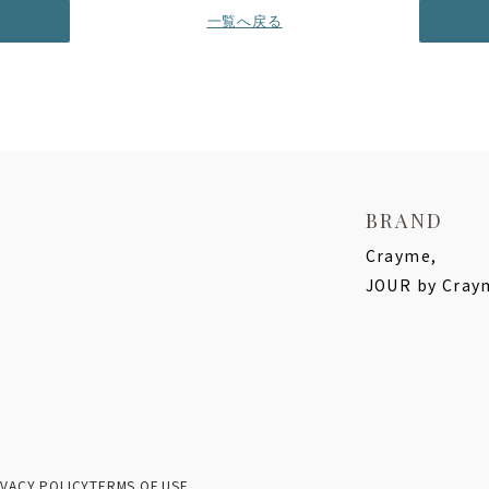
一覧へ戻る
BRAND
Crayme,
JOUR by Cray
IVACY POLICY
TERMS OF USE