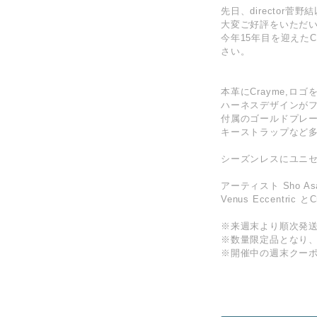
先日、director
大変ご好評をいただ
今年15年目を迎えた
さい。
本革にCrayme,
ハーネスデザインが
付属のゴールドプレ
キーストラップなど
シーズンレスにユニ
アーティスト Sho A
Venus Eccentr
※来週末より順次発
※数量限定品となり
※開催中の週末クー